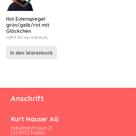
Hut Eulenspiegel
grün/gelb/rot mit
Glöckchen
CHF
5.90
inkl. 8.1% MwSt.
In den Warenkorb
Anschrift
Kurt Hauser AG
Industriestrasse 21
CH-8752 Näfels