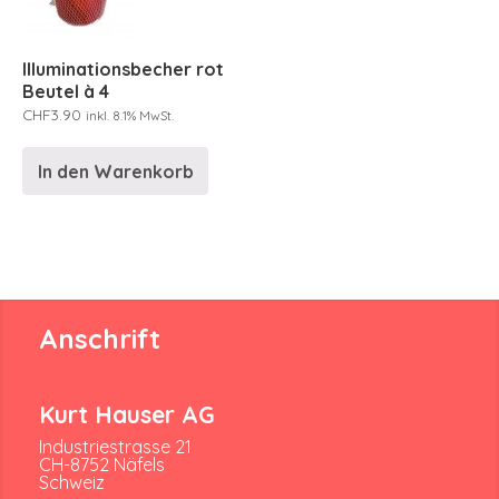
Illuminationsbecher rot
Beutel à 4
CHF
3.90
inkl. 8.1% MwSt.
In den Warenkorb
Anschrift
Kurt Hauser AG
Industriestrasse 21
CH-8752 Näfels
Schweiz