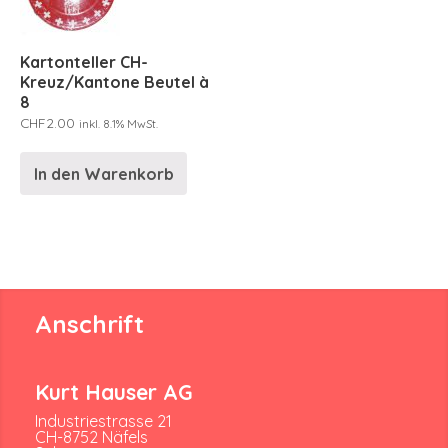
Kartonteller CH-
Kreuz/Kantone Beutel à
8
CHF
2.00
inkl. 8.1% MwSt.
In den Warenkorb
Anschrift
Kurt Hauser AG
Industriestrasse 21
CH-8752 Näfels