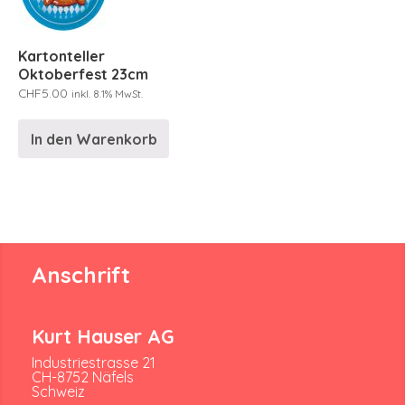
Kartonteller
Oktoberfest 23cm
CHF
5.00
inkl. 8.1% MwSt.
In den Warenkorb
Anschrift
Kurt Hauser AG
Industriestrasse 21
CH-8752 Näfels
Schweiz