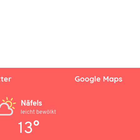
ter
Google Maps
Näfels
leicht bewölkt
13°