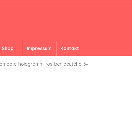
Shop
Impressum
Kontakt
rompete-hologramm-rosilber-beutel-a-6»