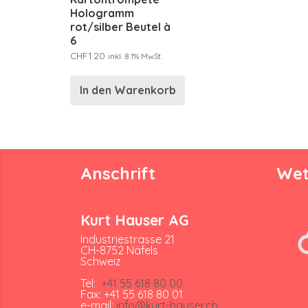
Hologramm
rot/silber Beutel à
6
CHF
1.20
inkl. 8.1% MwSt.
In den Warenkorb
Anschrift
Wet
Kurt Hauser AG
Industriestrasse 21
CH-8752 Näfels
Schweiz
Tel:
+41 55 618 80 00
Fax: +41 55 618 80 01
e-mail:
info@kurt-hauser.ch