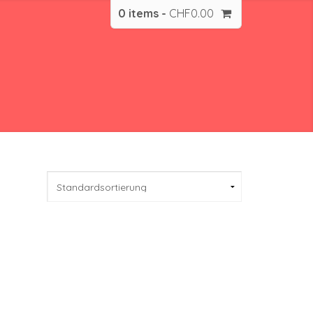
0 items -
CHF
0.00