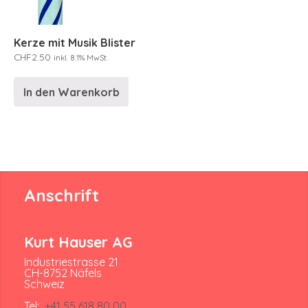
Kerze mit Musik Blister
CHF
2.50
inkl. 8.1% MwSt.
In den Warenkorb
Anschrift
Kurt Hauser AG
Industriestrasse 21
CH-8752 Näfels
Schweiz
Tel:
+41 55 618 80 00