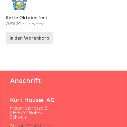
Kette Oktoberfest
CHF
6.20
inkl. 8.1% MwSt.
In den Warenkorb
Anschrift
Kurt Hauser AG
Industriestrasse 21
CH-8752 Näfels
Schweiz
Tel:
+41 55 618 80 00