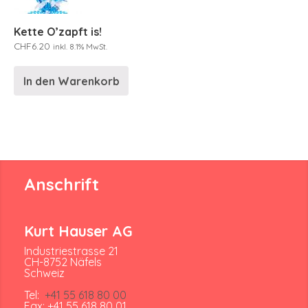
Kette O’zapft is!
CHF
6.20
inkl. 8.1% MwSt.
In den Warenkorb
Anschrift
Kurt Hauser AG
Industriestrasse 21
CH-8752 Näfels
Schweiz
Tel:
+41 55 618 80 00
Fax: +41 55 618 80 01