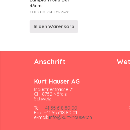
33cm
CHF
3.00
inkl. 8.1% MwSt.
In den Warenkorb
Anschrift
Wet
Kurt Hauser AG
Industriestrasse 21
CH-8752 Näfels
Schweiz
Tel:
+41 55 618 80 00
Fax: +41 55 618 80 01
e-mail:
info@kurt-hauser.ch