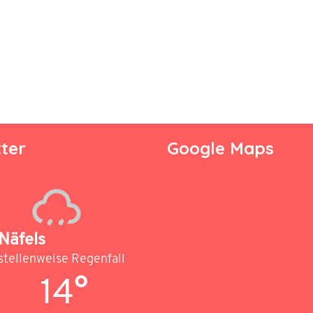
ter
Google Maps
Näfels
stellenweise Regenfall
14°