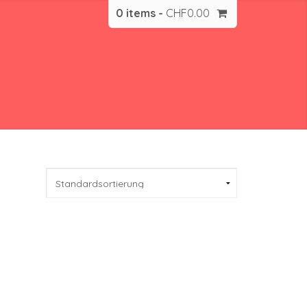
0 items -
CHF
0.00