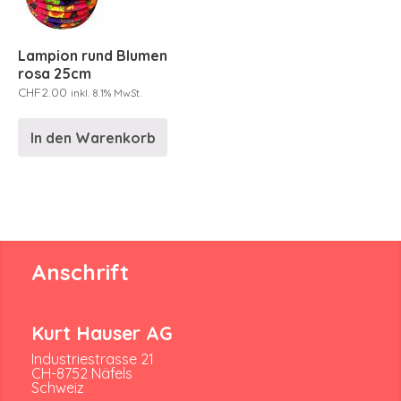
Lampion rund Blumen
rosa 25cm
CHF
2.00
inkl. 8.1% MwSt.
In den Warenkorb
Anschrift
Kurt Hauser AG
Industriestrasse 21
CH-8752 Näfels
Schweiz