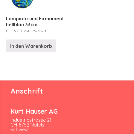
Lampion rund Firmament
hellblau 33cm
CHF
3.00
inkl. 8.1% MwSt.
In den Warenkorb
Anschrift
Kurt Hauser AG
Industriestrasse 21
CH-8752 Näfels
Schweiz