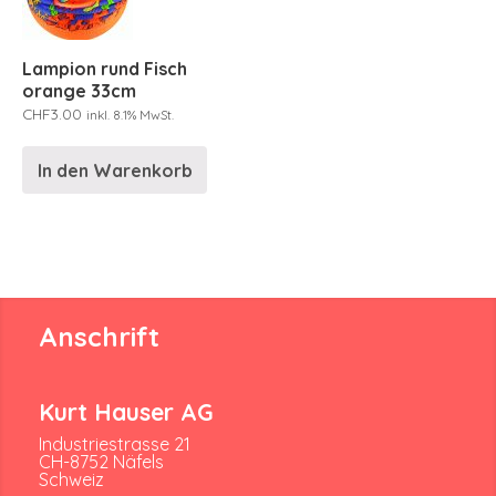
Lampion rund Fisch
orange 33cm
CHF
3.00
inkl. 8.1% MwSt.
In den Warenkorb
Anschrift
Kurt Hauser AG
Industriestrasse 21
CH-8752 Näfels
Schweiz