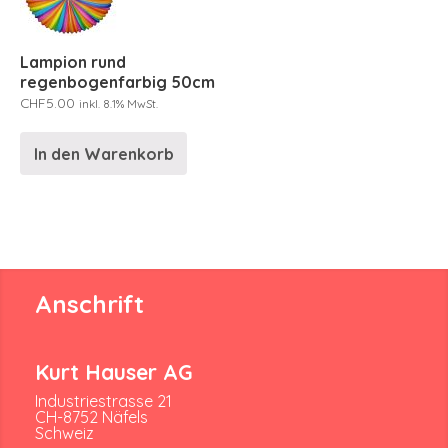
Lampion rund
regenbogenfarbig 50cm
CHF
5.00
inkl. 8.1% MwSt.
In den Warenkorb
Anschrift
Kurt Hauser AG
Industriestrasse 21
CH-8752 Näfels
Schweiz