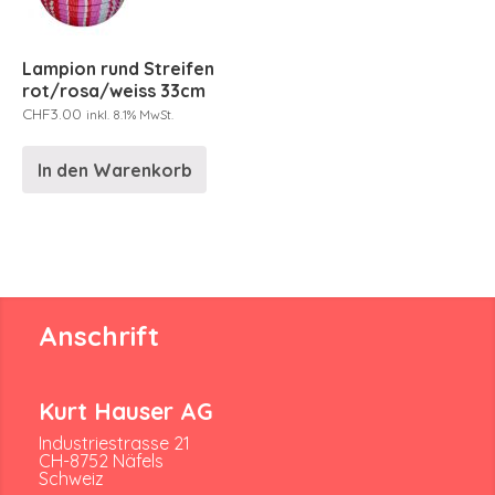
Lampion rund Streifen
rot/rosa/weiss 33cm
CHF
3.00
inkl. 8.1% MwSt.
In den Warenkorb
Anschrift
Kurt Hauser AG
Industriestrasse 21
CH-8752 Näfels
Schweiz