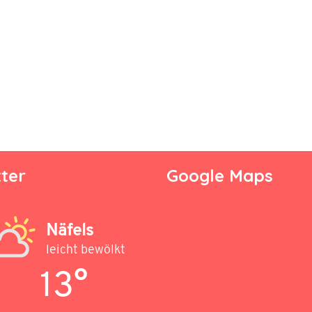
ter
Google Maps
Näfels
leicht bewölkt
13°