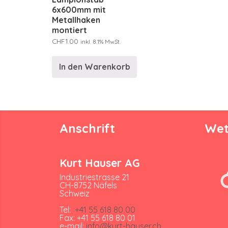
6x600mm mit
Metallhaken
montiert
CHF
1.00
inkl. 8.1% MwSt.
In den Warenkorb
Anschrift
Wet
Kurt Hauser AG
Industriestrasse 21
CH-8752 Näfels
Schweiz
Tel:
+41 55 618 80 00
Fax: +41 55 618 80 01
e-mail:
info@kurt-hauser.ch