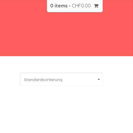
0 items -
CHF
0.00