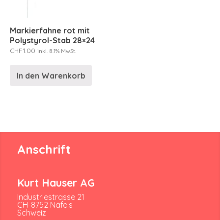
Markierfahne rot mit
Polystyrol-Stab 28×24
CHF
1.00
inkl. 8.1% MwSt.
In den Warenkorb
Anschrift
Kurt Hauser AG
Industriestrasse 21
CH-8752 Näfels
Schweiz