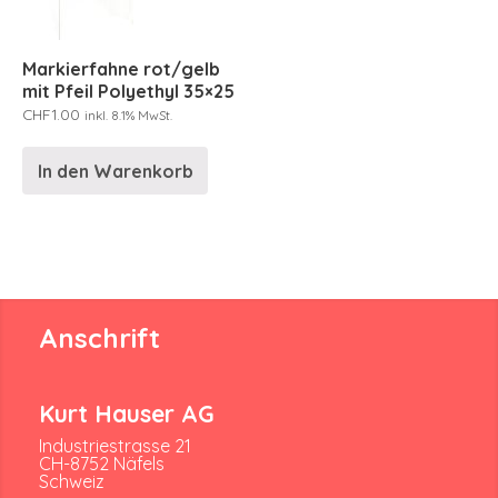
Markierfahne rot/gelb
mit Pfeil Polyethyl 35×25
CHF
1.00
inkl. 8.1% MwSt.
In den Warenkorb
Anschrift
Kurt Hauser AG
Industriestrasse 21
CH-8752 Näfels
Schweiz