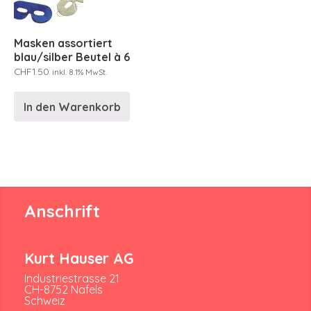
Masken assortiert
blau/silber Beutel à 6
CHF
1.50
inkl. 8.1% MwSt.
In den Warenkorb
Anschrift
Kurt Hauser AG
Industriestrasse 21
CH-8752 Näfels
Schweiz