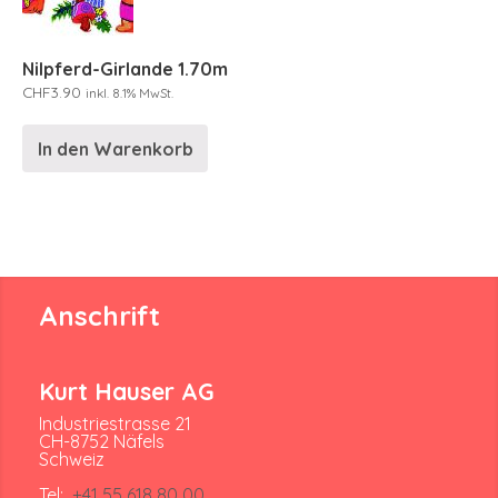
Nilpferd-Girlande 1.70m
CHF
3.90
inkl. 8.1% MwSt.
In den Warenkorb
Anschrift
Kurt Hauser AG
Industriestrasse 21
CH-8752 Näfels
Schweiz
Tel:
+41 55 618 80 00