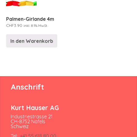
Palmen-Girlande 4m
CHF
3.90
inkl. 8.1% MwSt.
In den Warenkorb
Anschrift
Kurt Hauser AG
Industriestrasse 21
CH-8752 Näfels
Schweiz
Tel:
+41 55 618 80 00