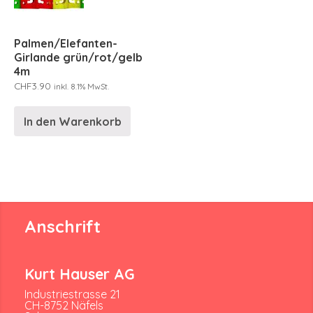
Palmen/Elefanten-
Girlande grün/rot/gelb
4m
CHF
3.90
inkl. 8.1% MwSt.
In den Warenkorb
Anschrift
Kurt Hauser AG
Industriestrasse 21
CH-8752 Näfels