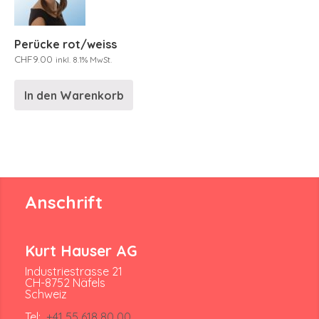
Perücke rot/weiss
CHF
9.00
inkl. 8.1% MwSt.
In den Warenkorb
Anschrift
Kurt Hauser AG
Industriestrasse 21
CH-8752 Näfels
Schweiz
Tel:
+41 55 618 80 00