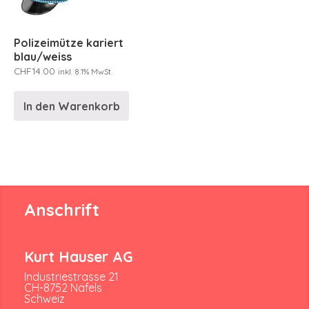
Polizeimütze kariert
blau/weiss
CHF
14.00
inkl. 8.1% MwSt.
In den Warenkorb
Anschrift
Kurt Hauser AG
Industriestrasse 21
CH-8752 Näfels
Schweiz