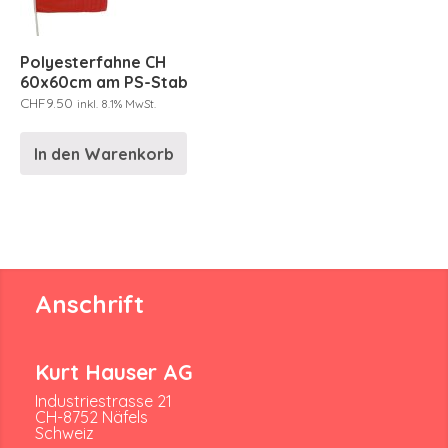
Polyesterfahne CH
60x60cm am PS-Stab
CHF
9.50
inkl. 8.1% MwSt.
In den Warenkorb
Anschrift
Kurt Hauser AG
Industriestrasse 21
CH-8752 Näfels
Schweiz