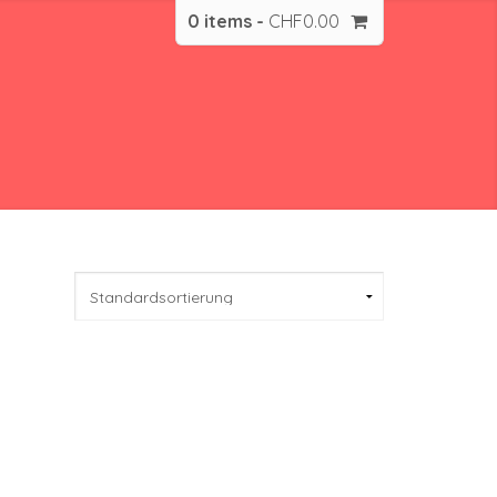
0 items -
CHF
0.00