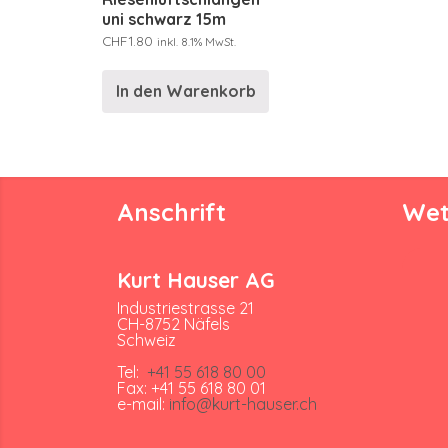
uni schwarz 15m
CHF
1.80
inkl. 8.1% MwSt.
In den Warenkorb
Anschrift
Wet
Kurt Hauser AG
Industriestrasse 21
CH-8752 Näfels
Schweiz
Tel:
+41 55 618 80 00
Fax: +41 55 618 80 01
e-mail:
info@kurt-hauser.ch