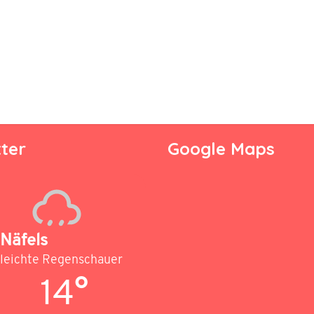
ter
Google Maps
Näfels
leichte Regenschauer
14°