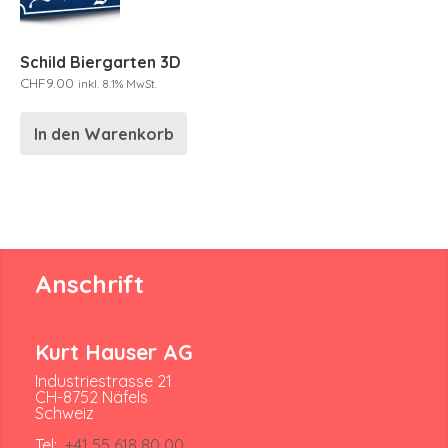
Schild Biergarten 3D
CHF
9.00
inkl. 8.1% MwSt.
In den Warenkorb
Anschrift
Kurt Hauser AG
Industriestrasse 21
CH-8752 Näfels
Schweiz
Tel:
+41 55 618 80 00