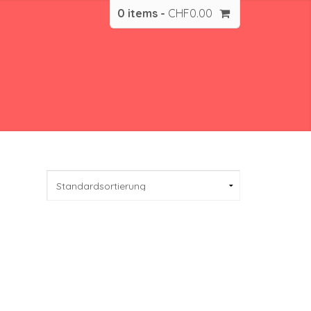
0 items -
CHF
0.00