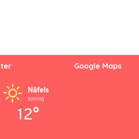
ter
Google Maps
Näfels
sonnig
12°