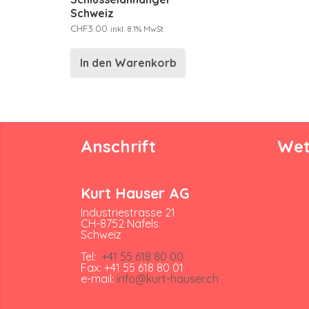
Schweiz
CHF
3.00
inkl. 8.1% MwSt.
In den Warenkorb
Anschrift
Wet
Kurt Hauser AG
Industriestrasse 21
CH-8752 Näfels
Schweiz
Tel:
+41 55 618 80 00
Fax: +41 55 618 80 01
e-mail:
info@kurt-hauser.ch