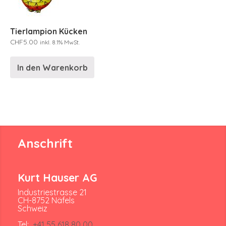
Tierlampion Kücken
CHF
5.00
inkl. 8.1% MwSt.
In den Warenkorb
Anschrift
Kurt Hauser AG
Industriestrasse 21
CH-8752 Näfels
Schweiz
Tel:
+41 55 618 80 00