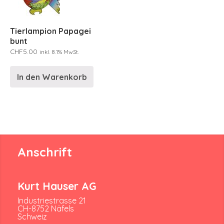
Tierlampion Papagei
bunt
CHF
5.00
inkl. 8.1% MwSt.
In den Warenkorb
Anschrift
Kurt Hauser AG
Industriestrasse 21
CH-8752 Näfels
Schweiz