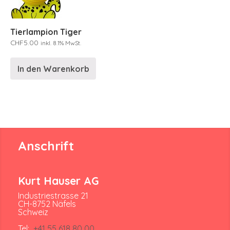
Tierlampion Tiger
CHF
5.00
inkl. 8.1% MwSt.
In den Warenkorb
Anschrift
Kurt Hauser AG
Industriestrasse 21
CH-8752 Näfels
Schweiz
Tel:
+41 55 618 80 00