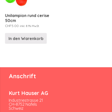
Unilampion rund cerise
50cm
CHF
5.00
inkl. 8.1% MwSt.
In den Warenkorb
Anschrift
Kurt Hauser AG
Industriestrasse 21
CH-8752 Näfels
Schweiz