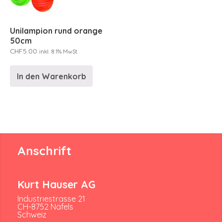
Unilampion rund orange
50cm
CHF
5.00
inkl. 8.1% MwSt.
In den Warenkorb
Anschrift
Kurt Hauser AG
Industriestrasse 21
CH-8752 Näfels
Schweiz