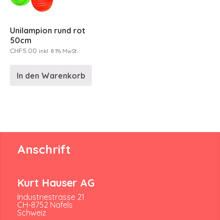
Unilampion rund rot
50cm
CHF
5.00
inkl. 8.1% MwSt.
In den Warenkorb
Anschrift
Kurt Hauser AG
Industriestrasse 21
CH-8752 Näfels
Schweiz