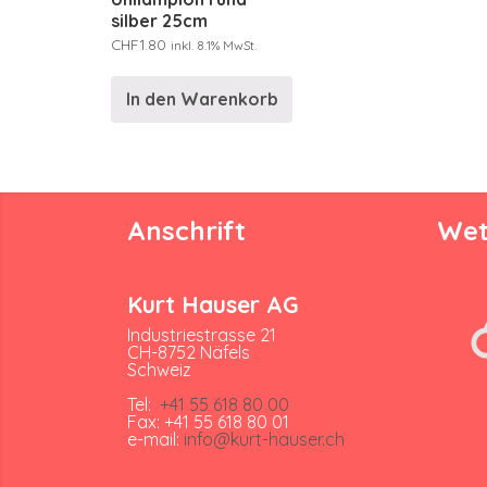
silber 25cm
CHF
1.80
inkl. 8.1% MwSt.
In den Warenkorb
Anschrift
Wet
Kurt Hauser AG
Industriestrasse 21
CH-8752 Näfels
Schweiz
Tel:
+41 55 618 80 00
Fax: +41 55 618 80 01
e-mail:
info@kurt-hauser.ch