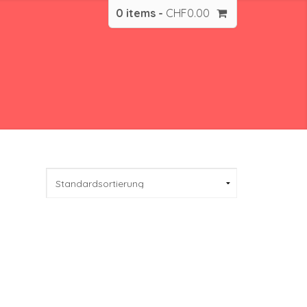
0 items -
CHF
0.00