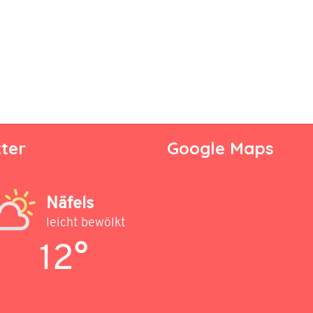
ter
Google Maps
Näfels
leicht bewölkt
12°