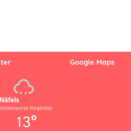
ter
Google Maps
Näfels
stellenweise Regenfall
13°