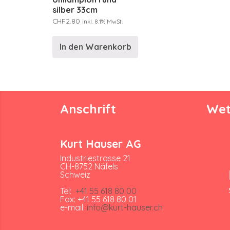
silber 33cm
CHF
2.80
inkl. 8.1% MwSt.
In den Warenkorb
Anschrift
Wet
Kurt Hauser AG
Industriestrasse 21
CH-8752 Näfels
Schweiz
Tel:
+41 55 618 80 00
Fax: +41 55 618 80 01
e-mail:
info@kurt-hauser.ch