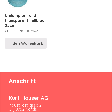
Unilampion rund
transparent hellblau
25cm
CHF
1.80
inkl. 8.1% MwSt.
In den Warenkorb
Anschrift
Kurt Hauser AG
Industriestrasse 21
CH-8752 Näfels