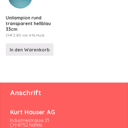
Unilampion rund
transparent hellblau
33cm
CHF
2.80
inkl. 8.1% MwSt.
In den Warenkorb
Anschrift
Kurt Hauser AG
Industriestrasse 21
CH-8752 Näfels