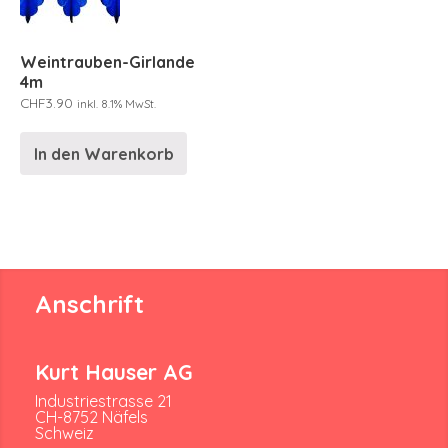
Weintrauben-Girlande
4m
CHF
3.90
inkl. 8.1% MwSt.
In den Warenkorb
Anschrift
Kurt Hauser AG
Industriestrasse 21
CH-8752 Näfels
Schweiz