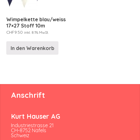
Wimpelkette blau/weiss
17×27 Stoff 10m
CHF
9.50
inkl. 8.1% MwSt.
In den Warenkorb
Anschrift
Kurt Hauser AG
Industriestrasse 21
CH-8752 Näfels
Schweiz