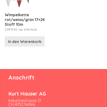
Wimpelkette
rot/weiss/grün 17×24
Stoff 10m
CHF
9.50
inkl. 8.1% MwSt.
In den Warenkorb
Anschrift
Kurt Hauser AG
Industriestrasse 21
CH-8752 Näfels