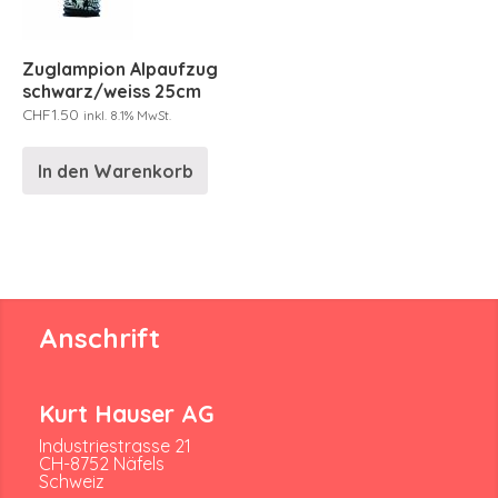
Zuglampion Alpaufzug
schwarz/weiss 25cm
CHF
1.50
inkl. 8.1% MwSt.
In den Warenkorb
Anschrift
Kurt Hauser AG
Industriestrasse 21
CH-8752 Näfels
Schweiz