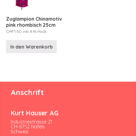
Zuglampion Chinamotiv
pink rhombisch 25cm
CHF
1.50
inkl. 8.1% MwSt.
In den Warenkorb
Anschrift
Kurt Hauser AG
Industriestrasse 21
CH-8752 Näfels
Schweiz