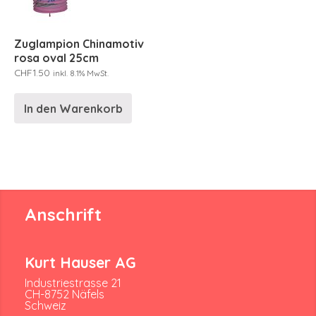
Zuglampion Chinamotiv
rosa oval 25cm
CHF
1.50
inkl. 8.1% MwSt.
In den Warenkorb
Anschrift
Kurt Hauser AG
Industriestrasse 21
CH-8752 Näfels
Schweiz