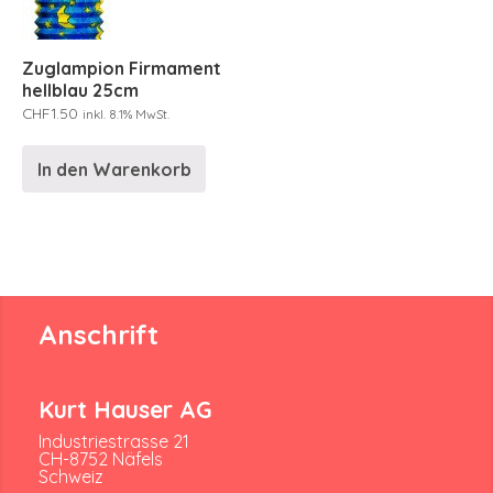
Zuglampion Firmament
hellblau 25cm
CHF
1.50
inkl. 8.1% MwSt.
In den Warenkorb
Anschrift
Kurt Hauser AG
Industriestrasse 21
CH-8752 Näfels
Schweiz