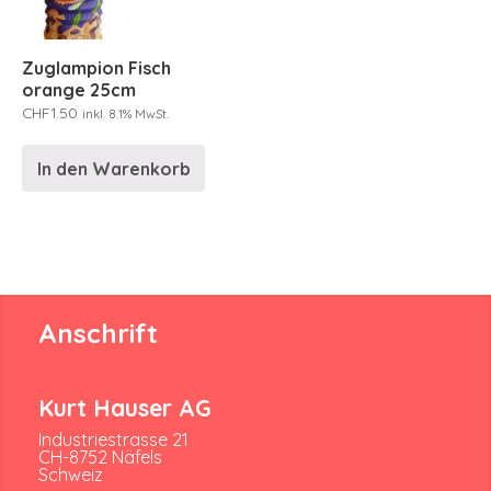
Zuglampion Fisch
orange 25cm
CHF
1.50
inkl. 8.1% MwSt.
In den Warenkorb
Anschrift
Kurt Hauser AG
Industriestrasse 21
CH-8752 Näfels
Schweiz