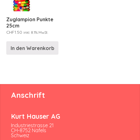
Zuglampion Punkte
25cm
CHF
1.50
inkl. 8.1% MwSt.
In den Warenkorb
Anschrift
Kurt Hauser AG
Industriestrasse 21
CH-8752 Näfels
Schweiz