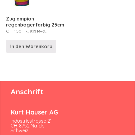
Zuglampion
regenbogenfarbig 25cm
CHF
1.50
inkl. 8.1% MwSt.
In den Warenkorb
Anschrift
Kurt Hauser AG
Industriestrasse 21
CH-8752 Näfels
Schweiz