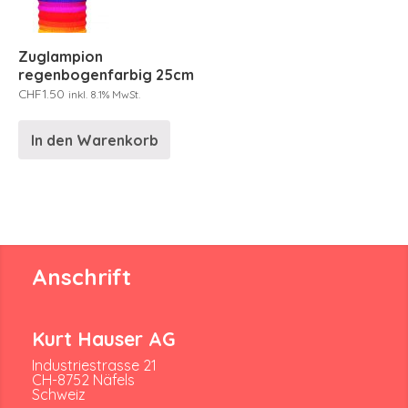
Zuglampion
regenbogenfarbig 25cm
CHF
1.50
inkl. 8.1% MwSt.
In den Warenkorb
Anschrift
Kurt Hauser AG
Industriestrasse 21
CH-8752 Näfels
Schweiz