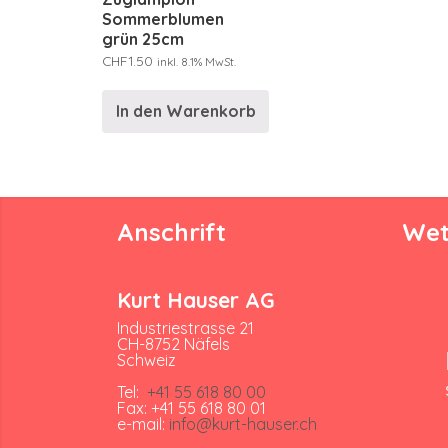
Sommerblumen
grün 25cm
CHF
1.50
inkl. 8.1% MwSt.
In den Warenkorb
Anschrift
Wet
Kurt Hauser AG
Industriestrasse 21
CH-8752 Näfels
Schweiz
Tel:
+41 55 618 80 00
Fax: +41 55 618 80 01
e-mail:
info@kurt-hauser.ch