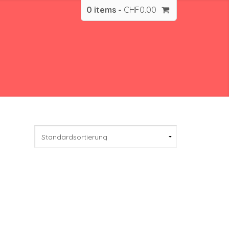
0 items -
CHF
0.00