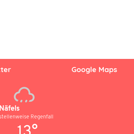
ter
Google Maps
Näfels
stellenweise Regenfall
13°