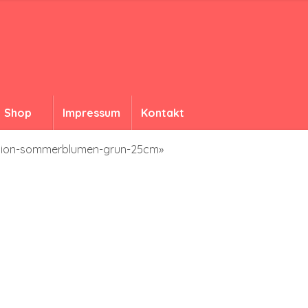
Shop
Impressum
Kontakt
mpion-sommerblumen-grun-25cm»