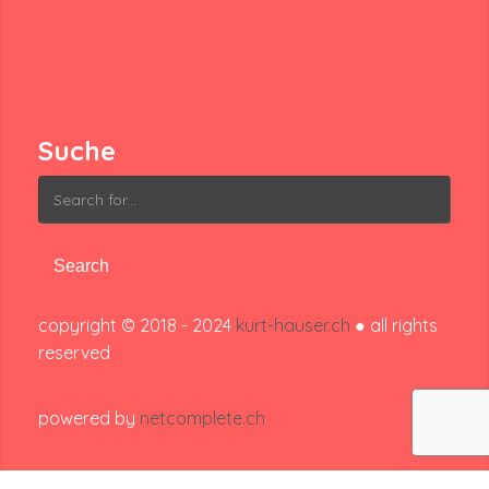
Suche
Search
for:
copyright © 2018 - 2024
kurt-hauser.ch
● all rights
reserved
powered by
netcomplete.ch